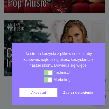
Ta strona korzysta z plików cookie, aby
zapewnić najlepszą jakość korzystania z
naszej strony.
Dowiedz się więcej
Technical
Technical
Marketing
Marketing
Zobacz więcej
Akceptuj
Zapisz ustawienia