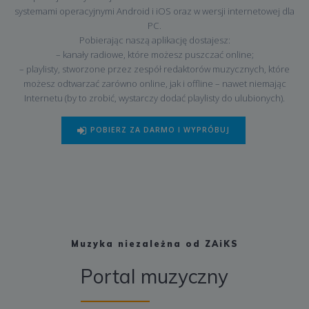
systemami operacyjnymi Android i iOS oraz w wersji internetowej dla
PC.
Pobierając naszą aplikację dostajesz:
– kanały radiowe, które możesz puszczać online;
– playlisty, stworzone przez zespół redaktorów muzycznych, które
możesz odtwarzać zarówno online, jak i offline – nawet niemając
Internetu (by to zrobić, wystarczy dodać playlisty do ulubionych).
POBIERZ ZA DARMO I WYPRÓBUJ
Muzyka niezależna od ZAiKS
Portal muzyczny