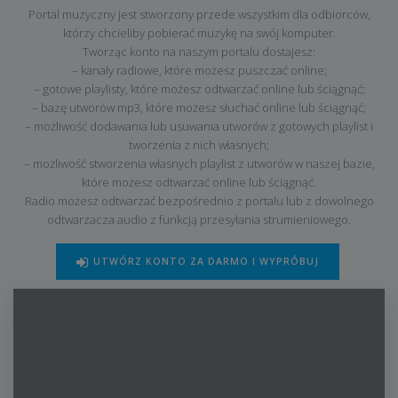
Portal muzyczny jest stworzony przede wszystkim dla odbiorców,
którzy chcieliby pobierać muzykę na swój komputer.
Tworząc konto na naszym portalu dostajesz:
– kanały radiowe, które możesz puszczać online;
– gotowe playlisty, które możesz odtwarzać online lub ściągnąć;
– bazę utworów mp3, które możesz słuchać online lub ściągnąć;
– możliwość dodawania lub usuwania utworów z gotowych playlist i
tworzenia z nich własnych;
– możliwość stworzenia własnych playlist z utworów w naszej bazie,
które możesz odtwarzać online lub ściągnąć.
Radio możesz odtwarzać bezpośrednio z portalu lub z dowolnego
odtwarzacza audio z funkcją przesyłania strumieniowego.
UTWÓRZ KONTO ZA DARMO I WYPRÓBUJ