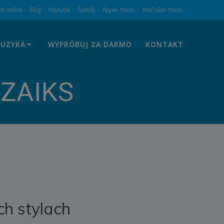
c online
Blog
Youtube
Spotify
Apple music
YouTube music
UZYKA
WYPRÓBUJ ZA DARMO
KONTAKT
 ZAIKS
ch stylach