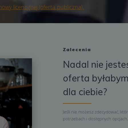
y licencyjnej (oferta publiczna).
Zalecenia
Nadal nie jeste
oferta byłabym
dla ciebie?
Jeśli nie możesz zdecydować, który
potrzebach i dostępnych opcjach