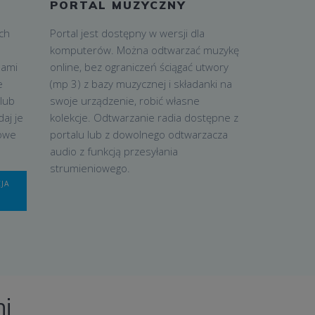
PORTAL MUZYCZNY
ch
Portal jest dostępny w wersji dla
komputerów. Można odtwarzać muzykę
mami
online, bez ograniczeń ściągać utwory
e
(mp 3) z bazy muzycznej i składanki na
lub
swoje urządzenie, robić własne
daj je
kolekcje. Odtwarzanie radia dostępne z
iowe
portalu lub z dowolnego odtwarzacza
audio z funkcją przesyłania
strumieniowego.
CJA
i