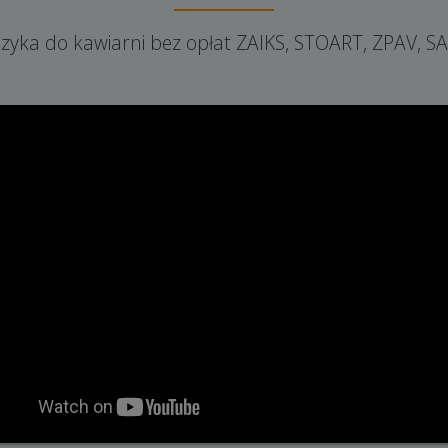
yka do kawiarni bez opłat ZAIKS, STOART, ZPAV, S