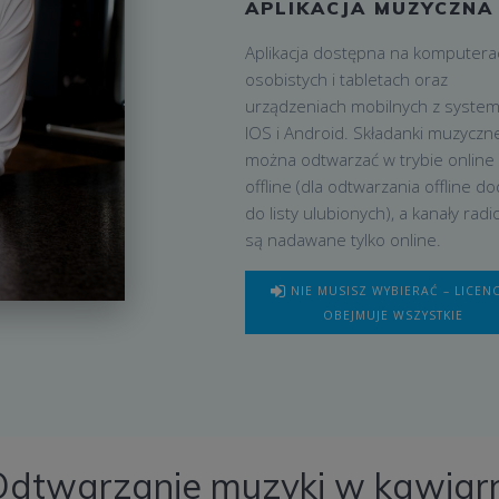
APLIKACJA MUZYCZNA
Aplikacja dostępna na komputera
osobistych i tabletach oraz
urządzeniach mobilnych z syste
IOS i Android. Składanki muzyczn
można odtwarzać w trybie online 
offline (dla odtwarzania offline do
do listy ulubionych), a kanały rad
są nadawane tylko online.
NIE MUSISZ WYBIERAĆ – LICEN
OBEJMUJE WSZYSTKIE
Odtwarzanie muzyki w kawiarn