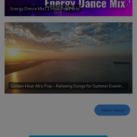
Energy Dance Mix | 1 Hour Pop Party
Golden Hour Afro Pop – Relaxing Songs for Summer Evenings & Lounges #AfroPop #HoReCa #SummerVibes
Zobacz więcej