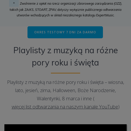
Zwolnienie z opłat na rzecz organizacji zbiorowego zarządzania (OZZ),
*
takich jak ZAiKS, STOART, ZPAV, dotyczy wyłącznie publicznego odtwarzania
utworów wchodzących w skład niezależnego katalogu ExpertMusic.
OKRES TESTOWY 7 DNI ZA DARMO
Playlisty z muzyką na różne
pory roku i święta
Playlisty z muzyką na różne pory roku i święta – wiosna,
lato, jesień, zima, Halloween, Boże Narodzenie,
Walentynki, 8 marca i inne (
więcej list odtwarzania na naszym kanale YouTube
)