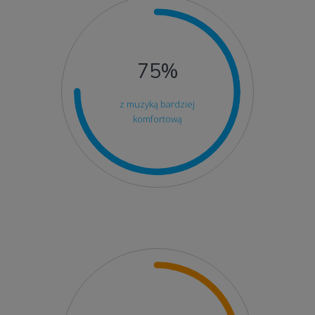
75%
z muzyką bardziej
komfortową