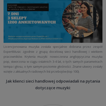
Licencjonowana muzyka została specjalnie dobrana przez zespół
ExpertMusic zgodnie z grupą docelową sieci handlowej i wiekiem
pracowników. Kryteria muzyki: nowoczesna anglojęzyczna muzyka
pop, stworzona w ciągu ostatnich 3-4 lat, o tych samych parametrach
tempa i głosu, o tym samym poziomie głośności. Znane utwory zostały
wzięte z aktualnych radiowych list przebojów (top 100).
Jak klienci sieci handlowej odpowiadali na pytania
dotyczące muzyki: