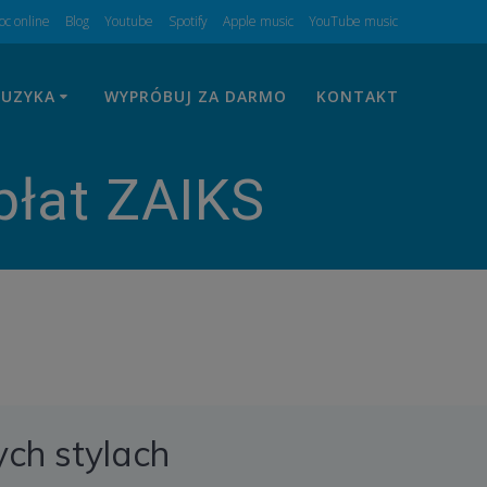
c online
Blog
Youtube
Spotify
Apple music
YouTube music
UZYKA
WYPRÓBUJ ZA DARMO
KONTAKT
płat ZAIKS
ych stylach