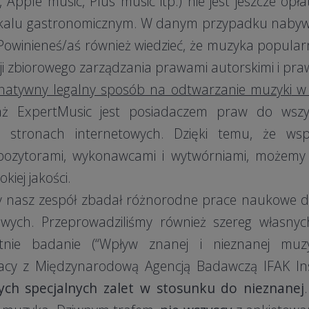
 Apple music, Plus music itp.) nie jest jeszcze opł
okalu gastronomicznym. W danym przypadku nabyw
Powinieneś/aś również wiedzieć, że muzyka popul
cji zbiorowego zarządzania prawami autorskimi i pr
rnatywny legalny sposób na odtwarzanie muzyki
w 
aż ExpertMusic jest posiadaczem praw do wszy
 stronach internetowych. Dzięki temu, że wsp
mpozytorami, wykonawcami i wytwórniami, możemy
kiej jakości.
irmy nasz zespół zbadał różnorodne prace naukowe 
wych. Przeprowadziliśmy również szereg własny
tnie badanie (“Wpływ znanej i nieznanej muz
cy z Międzynarodową Agencją Badawczą IFAK In
ch specjalnych zalet w stosunku do nieznanej