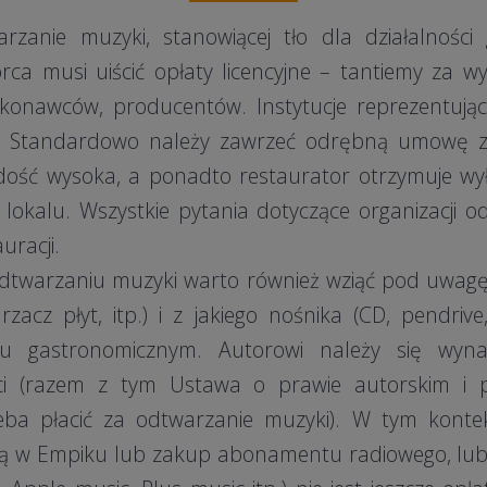
anie muzyki, stanowiącej tło dla działalności
rca musi uiścić opłaty licencyjne – tantiemy za wy
onawców, producentów. Instytucje reprezentują
. Standardowo należy zawrzeć odrębną umowę z k
t dość wysoka, a ponadto restaurator otrzymuje wy
lokalu. Wszystkie pytania dotyczące organizacji od
uracji.
twarzaniu muzyki warto również wziąć pod uwagę 
rzacz płyt, itp.) i z jakiego nośnika (CD, pendriv
u gastronomicznym. Autorowi należy się wyn
ści (razem z tym Ustawa o prawie autorskim i
zeba płacić za odtwarzanie muzyki). W tym kontek
yką w Empiku lub zakup abonamentu radiowego, 