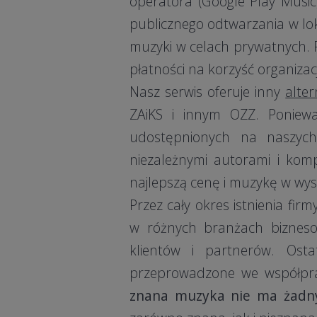
operatora (Google Play Music,
publicznego odtwarzania w l
muzyki w celach prywatnych. 
płatności na korzyść organiza
Nasz serwis oferuje inny
alte
ZAiKS i innym OZZ. Poniew
udostępnionych na naszych
niezależnymi autorami i ko
najlepszą cenę i muzykę w wyso
Przez cały okres istnienia f
w różnych branżach bizneso
klientów i partnerów. Osta
przeprowadzone we współpra
znana muzyka nie ma żadny