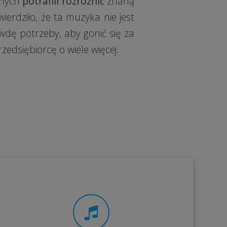
anych
potrafili rozróżnić
znaną
erdziło, że ta muzyka nie jest
wdę potrzeby, aby gonić się za
edsiębiorcę o wiele więcej.