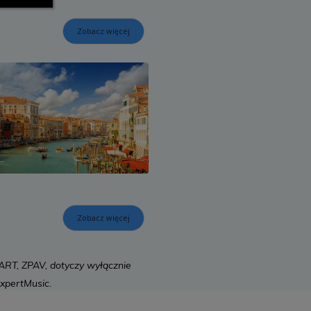
Zobacz więcej
Zobacz więcej
OART, ZPAV, dotyczy wyłącznie
ExpertMusic.