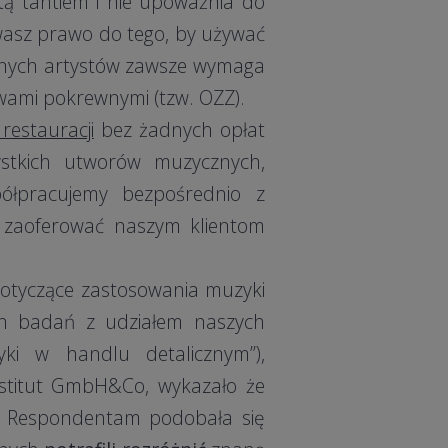
atą tantiem i nie upoważnia do
asz prawo do tego, by używać
arnych artystów zawsze wymaga
awami pokrewnymi (tzw. OZZ).
restauracji
bez żadnych opłat
stkich utworów muzycznych,
ółpracujemy bezpośrednio z
 zaoferować naszym klientom
dotyczące zastosowania muzyki
ch badań z udziałem naszych
yki w handlu detalicznym”),
stitut GmbH&Co, wykazało że
. Respondentam podobała się