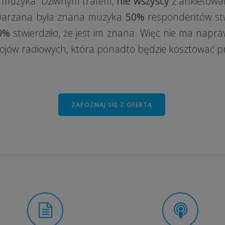
a muzyka. Dziwnym trafem,
nie wszyscy
z ankietow
twarzana była znana muzyka
50%
respondentów stwi
0%
stwierdziło, że jest im znana. Więc nie ma napra
ojów radiowych, która ponadto będzie kosztować prz
ZAPOZNAJ SIĘ Z OFERTĄ