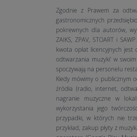
Zgodnie z Prawem za odtwarz
gastronomicznych przedsiębio
pokrewnych dla autorów, wyk
ZAIKS, ZPAV, STOART i SAWP
kwota opłat licencyjnych jes
odtwarzania muzyki’ w swoim 
spoczywają na personelu resta
Kiedy mówimy o publicznym od
źródła (radio, internet, odtwa
nagranie muzyczne w lokal
wykorzystania jego twórczo
przypadki, w których nie tr
przykład, zakup płyty z muz