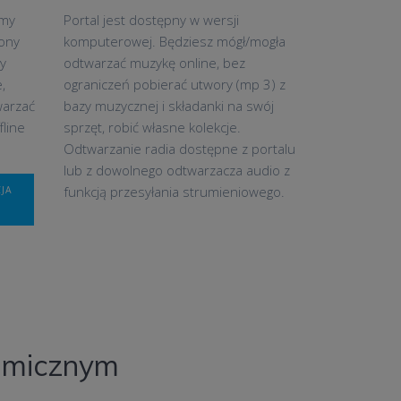
rmy
Portal jest dostępny w wersji
fony
komputerowej. Będziesz mógł/mogła
ły
odtwarzać muzykę online, bez
,
ograniczeń pobierać utwory (mp 3) z
warzać
bazy muzycznej i składanki na swój
fline
sprzęt, robić własne kolekcje.
Odtwarzanie radia dostępne z portalu
lub z dowolnego odtwarzacza audio z
funkcją przesyłania strumieniowego.
CJA
nomicznym