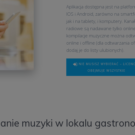
Aplikacja dostępna jest na platfo
IOS i Android, zarówno na smart
jak i na tablety, i komputery. Kana
radiowe są nadawane tylko online
kompilacje muzyczne można odt
online i offline (dla odtwarzania of
dodaj je do listy ulubionych).
NIE MUSISZ WYBIERAĆ – LICEN
OBEJMUJE WSZYSTKIE
nie muzyki w lokalu gastro