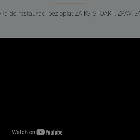
ka do restauracji bez opłat ZAIKS, STOART, ZPAV, 