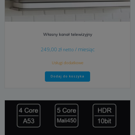
Własny kanał telewizyjny
249,00
zł
/ miesiąc
netto
Usługi dodatkowe
Dodaj do koszyka