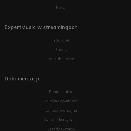
Portal
ExpertMusic w streamingach
YouTube
Spotify
YouTube music
Dokumentacja
Pomoc online
Polityka Prywatności
Umowa licencyjna
Warunki korzystania
Zasady zwrotow