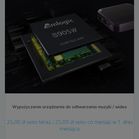
Wypożyczenie urządzenia do odtwarzania muzyki / wideo
25,00
zł
teraz, i
25,00
zł
co miesiąc w 1. dniu
netto
netto
miesiąca