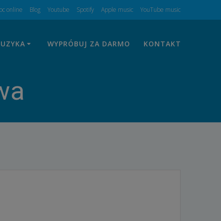
c online
Blog
Youtube
Spotify
Apple music
YouTube music
UZYKA
WYPRÓBUJ ZA DARMO
KONTAKT
wa