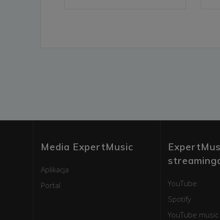
Media ExpertMusic
ExpertMus
streaming
Aplikacja
YouTube
Portal
Spotify
YouTube music