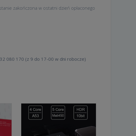
ostanie zakończona w ostatni dzień opłaconego
32 080 170 (z 9 do 17-00 w dni robocze)