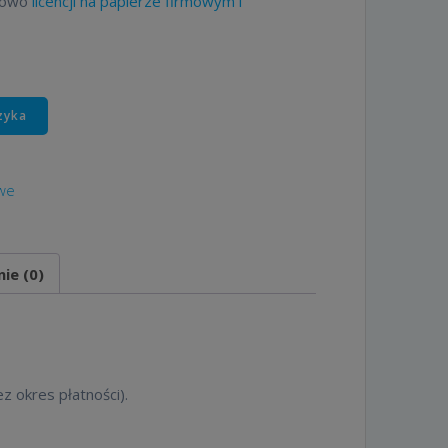
tkowo
licencji na papierze firmowym i
zyka
owe
nie (0)
 okres płatności).