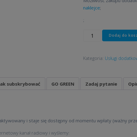
Możliwość zakupu doda
naklejce
;
;
ilość
Dodaj do kos
własna
stacja
radiowa
Kategoria:
Usługi dodatk
Jak subskrybować
GO GREEN
Zadaj pytanie
Opi
aktywowany i staje się dostępny od momentu wpłaty (ważny przez
rnetowy kanał radiowy i wyślemy: