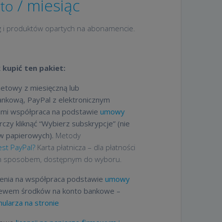
/ miesiąc
to
ug i produktów opartych na abonamencie.
 kupić ten pakiet:
netowy z miesięczną lub
bankową, PayPal z elektronicznym
mi współpraca na podstawie
umowy
czy kliknąć “Wybierz subskrypcje” (nie
w papierowych).
Metody
jest PayPal?
Karta płatnicza – dla płatności
ym sposobem, dostępnym do wyboru.
enia na współpraca podstawie
umowy
ewem środków na konto bankowe –
ularza na stronie