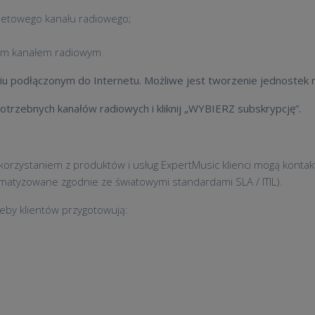
netowego kanału radiowego;
owym kanałem radiowym
iu podłączonym do Internetu. Możliwe jest tworzenie jednostek
otrzebnych kanałów radiowych i kliknij „WYBIERZ subskrypcję”.
korzystaniem z produktów i usług ExpertMusic klienci mogą kontak
matyzowane zgodnie ze światowymi standardami SLA / ITIL).
eby klientów przygotowują: