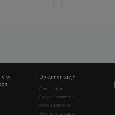
ic w
Dokumentacja
ach
Pomoc online
Polityka Prywatności
Umowa licencyjna
Warunki korzystania