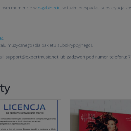
lnym momencie w
e-gabinecie
, w takim przypadku subskrypcja z
a)
.
rtalu muzycznego (dla pakietu subskrypcyjnego).
il:
support@expertmusic.net
lub zadzwoń pod numer telefonu: 7
ty