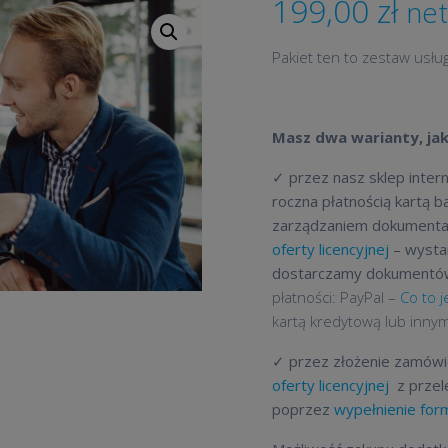
199,00
zł
net
Pakiet ten to zestaw usł
Masz dwa warianty, jak
✓ przez nasz sklep inter
roczna płatnością kartą 
zarządzaniem dokumenta
oferty licencyjnej
– wystar
dostarczamy dokumentó
płatności: PayPal –
Co to 
kartą kredytową lub inn
✓ przez złożenie zamówi
oferty licencyjnej
z przel
poprzez
wypełnienie form