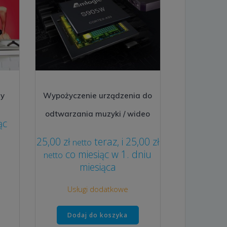
ny
Wypożyczenie urządzenia do
odtwarzania muzyki / wideo
ąc
25,00
zł
teraz, i
25,00
zł
netto
co miesiąc w 1. dniu
netto
miesiąca
Usługi dodatkowe
Dodaj do koszyka