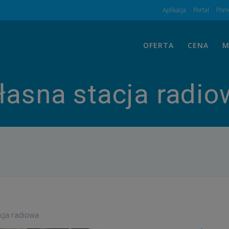
Aplikacja
Portal
Pomo
OFERTA
CENA
M
łasna stacja radio
cja radiowa